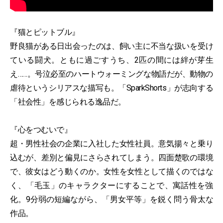
『猫とピットブル』
野良猫がある日出会ったのは、飼い主に不当な扱いを受け
ている闘犬。ともに過ごすうち、2匹の間には絆が芽生
え……。号泣必至のハートウォーミングな物語だが、動物の
虐待というシリアスな描写も。「SparkShorts」が志向する
「社会性」を感じられる逸品だ。
『心をつむいで』
超・男性社会の企業に入社した女性社員。意気揚々と乗り
込むが、差別と偏見にさらされてしまう。四面楚歌の環境
で、彼女はどう動くのか。女性を女性として描くのではな
く、「毛玉」のキャラクターにすることで、寓話性を強
化。9分弱の短編ながら、「男女平等」を鋭く問う骨太な
作品。