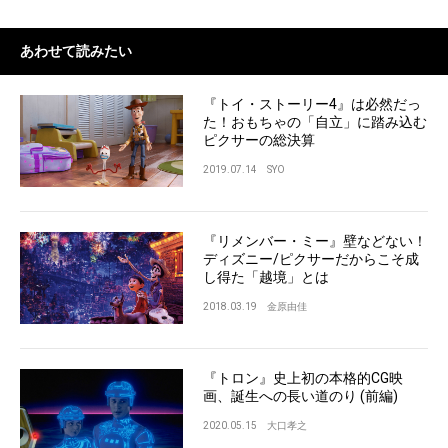
あわせて読みたい
『トイ・ストーリー4』は必然だっ
た！おもちゃの「自立」に踏み込む
ピクサーの総決算
2019.07.14
SYO
『リメンバー・ミー』壁などない！
ディズニー/ピクサーだからこそ成
し得た「越境」とは
2018.03.19
金原由佳
『トロン』史上初の本格的CG映
画、誕生への長い道のり (前編)
2020.05.15
大口孝之