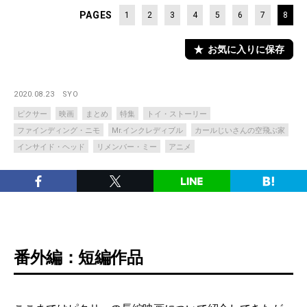
PAGES
1
2
3
4
5
6
7
8
お気に入りに保存
2020.08.23
SYO
ピクサー
映画
まとめ
特集
トイ・ストーリー
ファインディング・ニモ
Mr.インクレディブル
カールじいさんの空飛ぶ家
インサイド・ヘッド
リメンバー・ミー
アニメ
番外編：短編作品