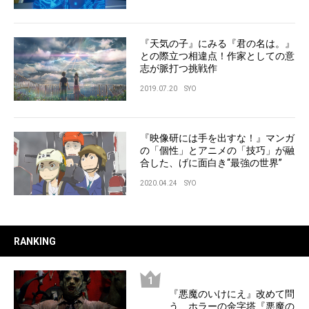
『天気の子』にみる『君の名は。』
との際立つ相違点！作家としての意
志が脈打つ挑戦作
2019.07.20
SYO
『映像研には手を出すな！』マンガ
の「個性」とアニメの「技巧」が融
合した、げに面白き“最強の世界”
2020.04.24
SYO
RANKING
『悪魔のいけにえ』改めて問
う、ホラーの金字塔『悪魔の