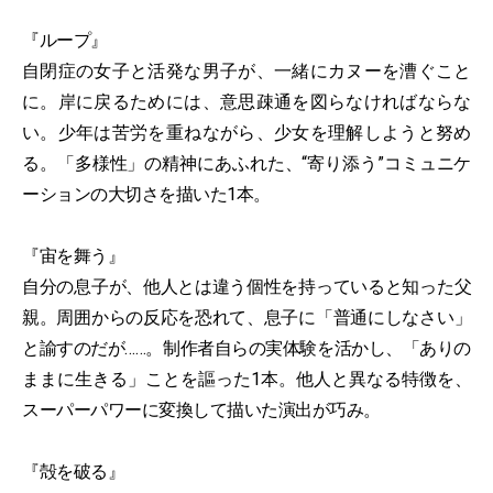
『ループ』
自閉症の女子と活発な男子が、一緒にカヌーを漕ぐこと
に。岸に戻るためには、意思疎通を図らなければならな
い。少年は苦労を重ねながら、少女を理解しようと努め
る。「多様性」の精神にあふれた、“寄り添う”コミュニケ
ーションの大切さを描いた1本。
『宙を舞う』
自分の息子が、他人とは違う個性を持っていると知った父
親。周囲からの反応を恐れて、息子に「普通にしなさい」
と諭すのだが……。制作者自らの実体験を活かし、「ありの
ままに生きる」ことを謳った1本。他人と異なる特徴を、
スーパーパワーに変換して描いた演出が巧み。
『殻を破る』