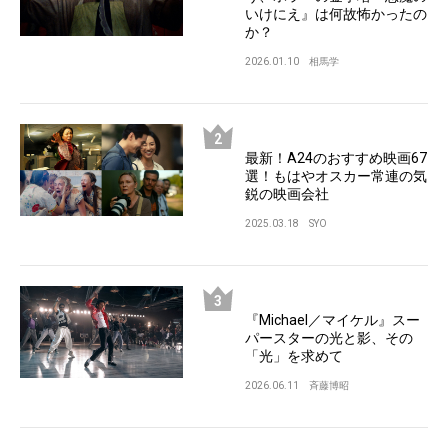
いけにえ』は何故怖かったの
か？
2026.01.10
相馬学
最新！A24のおすすめ映画67
選！もはやオスカー常連の気
鋭の映画会社
2025.03.18
SYO
『Michael／マイケル』スー
パースターの光と影、その
「光」を求めて
2026.06.11
斉藤博昭