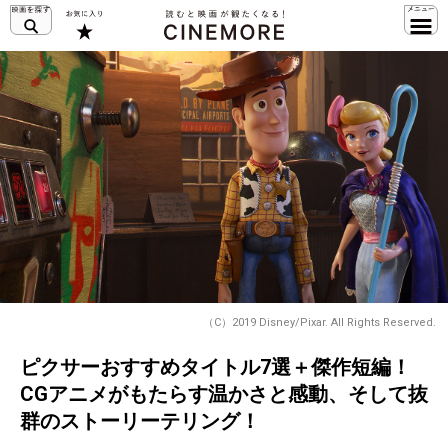
（C）2019 Disney/Pixar. All Rights Reserved.
ピクサーおすすめタイトル7選＋傑作短編！
CGアニメがもたらす温かさと感動、そして抜
群のストーリーテリング！