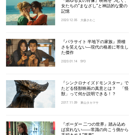
『燃ゆる女の肖像』映画をつむぐ、
女たちの“まなざし”と神話的な愛の
記憶
2020.12.05
大森さわこ
『パラサイト 半地下の家族』滑稽
さを笑えない―現代の格差に寄生し
た傑作
2020.01.14
SYO
『シンクロナイズドモンスター』で
たどる怪獣映画の真意とは？ 「怪
獣」って何か説明できる！？
2017.11.09
東山タカマサ
『ボーダー 二つの世界』踏み込め
ば戻れない――常識の向こう側から