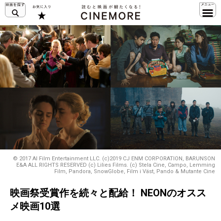
© 2017 AI Film Entertainment LLC. (c)2019 CJ ENM CORPORATION, BARUNSON
E&A ALL RIGHTS RESERVED (c) Lilies Films. (c) Stela Cine, Campo, Lemming
Film, Pandora, SnowGlobe, Film i Väst, Pando & Mutante Cine
映画祭受賞作を続々と配給！ NEONのオスス
メ映画10選