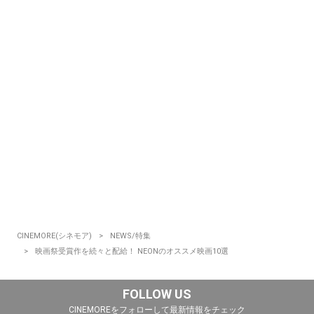
CINEMORE(シネモア)
NEWS/特集
映画祭受賞作を続々と配給！ NEONのオススメ映画10選
FOLLOW US
CINEMOREをフォローして最新情報をチェック