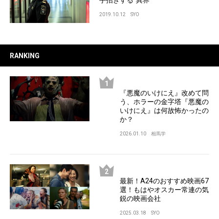
手招きする“異界”
2019.10.12
SYO
RANKING
『悪魔のいけにえ』改めて問
う、ホラーの金字塔『悪魔の
いけにえ』は何故怖かったの
か？
2026.01.10
相馬学
最新！A24のおすすめ映画67
選！もはやオスカー常連の気
鋭の映画会社
2025.03.18
SYO