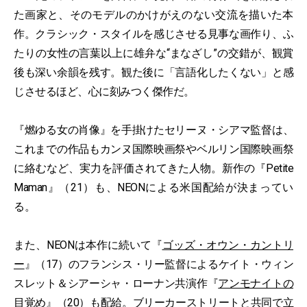
た画家と、そのモデルのかけがえのない交流を描いた本
作。クラシック・スタイルを感じさせる見事な画作り、ふ
たりの女性の言葉以上に雄弁な“まなざし”の交錯が、観賞
後も深い余韻を残す。観た後に「言語化したくない」と感
じさせるほど、心に刻みつく傑作だ。
『燃ゆる女の肖像』を手掛けたセリーヌ・シアマ監督は、
これまでの作品もカンヌ国際映画祭やベルリン国際映画祭
に絡むなど、実力を評価されてきた人物。新作の『Petite
Maman』（21）も、NEONによる米国配給が決まってい
る。
また、NEONは本作に続いて『
ゴッズ・オウン・カントリ
ー
』（17）のフランシス・リー監督によるケイト・ウィン
スレット＆シアーシャ・ローナン共演作『
アンモナイトの
目覚め
』（20）も配給。ブリーカーストリートと共同で立