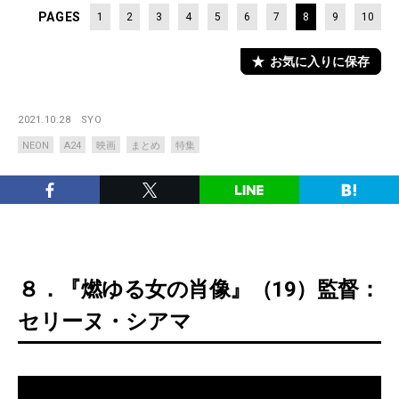
PAGES
1
2
3
4
5
6
7
8
9
10
お気に入りに保存
2021.10.28
SYO
NEON
A24
映画
まとめ
特集
８．『燃ゆる女の肖像』（19）監督：
セリーヌ・シアマ