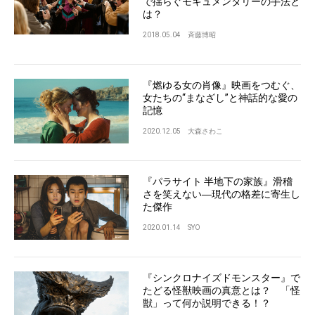
で揺らぐモキュメンタリーの手法と
は？
2018.05.04
斉藤博昭
『燃ゆる女の肖像』映画をつむぐ、
女たちの“まなざし”と神話的な愛の
記憶
2020.12.05
大森さわこ
『パラサイト 半地下の家族』滑稽
さを笑えない―現代の格差に寄生し
た傑作
2020.01.14
SYO
『シンクロナイズドモンスター』で
たどる怪獣映画の真意とは？ 「怪
獣」って何か説明できる！？