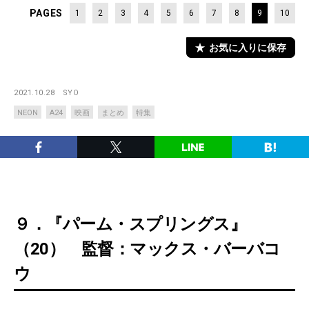
PAGES
1
2
3
4
5
6
7
8
9
10
お気に入りに保存
2021.10.28
SYO
NEON
A24
映画
まとめ
特集
９．『パーム・スプリングス』
（20） 監督：マックス・バーバコ
ウ