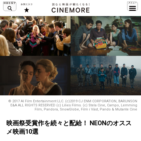
© 2017 AI Film Entertainment LLC. (c)2019 CJ ENM CORPORATION, BARUNSON
E&A ALL RIGHTS RESERVED (c) Lilies Films. (c) Stela Cine, Campo, Lemming
Film, Pandora, SnowGlobe, Film i Väst, Pando & Mutante Cine
映画祭受賞作を続々と配給！ NEONのオスス
メ映画10選