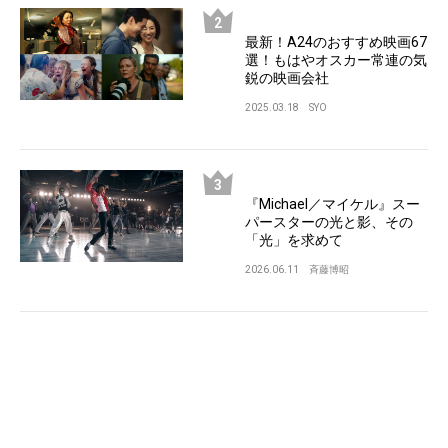
最新！A24のおすすめ映画67
選！もはやオスカー常連の気
鋭の映画会社
2025.03.18
SYO
『Michael／マイケル』スー
パースターの光と影、その
「光」を求めて
2026.06.11
斉藤博昭