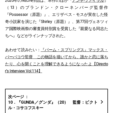
2020年のNEON作品は、本作のほか『
アンチヴァイラル
』
（13）のブランドン・クローネンバーグ監督作
『Possessor（原題）』、エリザベス・モスが実在した怪
奇小説家を演じた『Shirley（原題）』、第77回ヴェネツィ
ア国際映画祭の審査員特別賞を受賞した『親愛なる同志た
ちへ』などがラインナップされた。
あわせて読みたい：
『パーム・スプリングス』マックス・
バーバコウ監督 この物語を描いてから、誰かと恋に落ち
たり、心を開くことを理解できるようになったよ【Directo
r’s Interview Vol.114】
10．『GUNDA／グンダ』（20） 監督：ビクト
ル・コサコフスキー