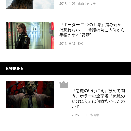
2017.11.09
東山タカマサ
『ボーダー 二つの世界』踏み込め
ば戻れない――常識の向こう側から
手招きする“異界”
2019.10.12
SYO
RANKING
『悪魔のいけにえ』改めて問
う、ホラーの金字塔『悪魔の
いけにえ』は何故怖かったの
か？
2026.01.10
相馬学