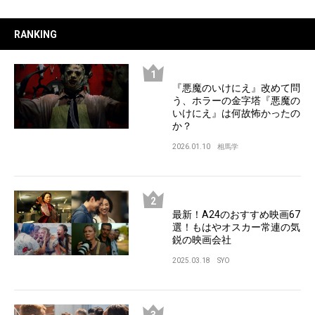
RANKING
『悪魔のいけにえ』改めて問
う、ホラーの金字塔『悪魔の
いけにえ』は何故怖かったの
か？
2026.01.10
相馬学
最新！A24のおすすめ映画67
選！もはやオスカー常連の気
鋭の映画会社
2025.03.18
SYO