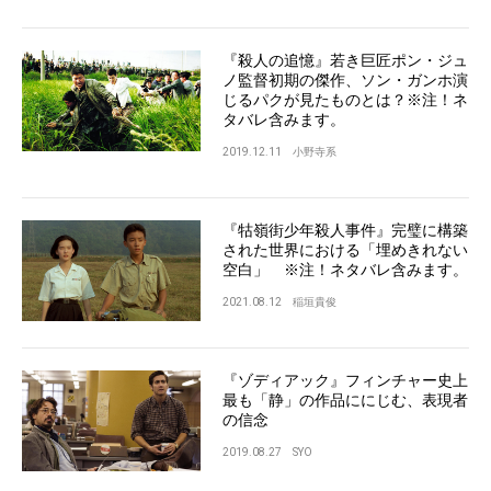
『殺人の追憶』若き巨匠ポン・ジュ
ノ監督初期の傑作、ソン・ガンホ演
じるパクが見たものとは？※注！ネ
タバレ含みます。
2019.12.11
小野寺系
『牯嶺街少年殺人事件』完璧に構築
された世界における「埋めきれない
空白」 ※注！ネタバレ含みます。
2021.08.12
稲垣貴俊
『ゾディアック』フィンチャー史上
最も「静」の作品ににじむ、表現者
の信念
2019.08.27
SYO