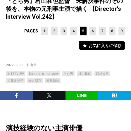
『とら男』村山和也監督 未解決事件のその
後を、本物の元刑事主演で描く 【Director’s
Interview Vol.242】
PAGES
1
2
3
4
5
6
7
8
9
お気に入りに保存
2022.09.28
村山章
INTERVIEW
Director’s Interview
とら男
村山和也
西村虎男
加藤才紀子
緒方彩乃
河野朝哉
演技経験のない主演俳優