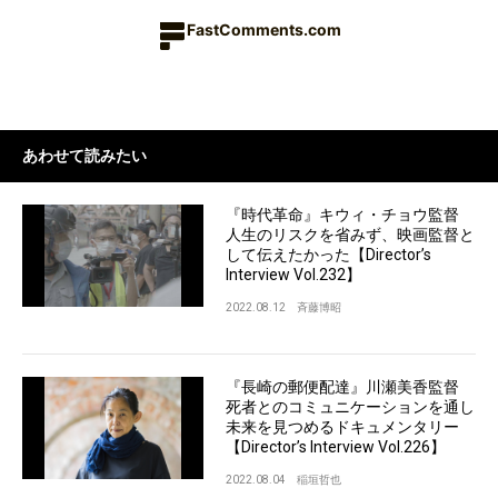
FastComments.com
あわせて読みたい
『時代革命』キウィ・チョウ監督
人生のリスクを省みず、映画監督と
して伝えたかった【Director’s
Interview Vol.232】
2022.08.12
斉藤博昭
『長崎の郵便配達』川瀬美香監督
死者とのコミュニケーションを通し
未来を見つめるドキュメンタリー
【Director’s Interview Vol.226】
2022.08.04
稲垣哲也