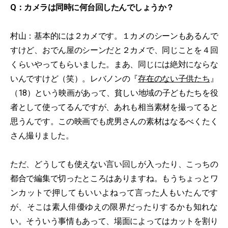
Q：カメラは同時に何台回したんでしょうか？
村山：基本的には２カメです。１カメのシーンもあるんで
すけど、おでん屋のシーンだと２カメで、同じことを４回
くらいやってもらいました。まあ、同じには絶対にならな
いんですけど（笑）。レバノンの『
存在のない子供たち
』
（18）という映画があって、貧しい地域の子どもたちを役
者として使ってるんですが、あれも相当素材を撮ってると
思うんです。この映画でも虎男さんの素材はなるべくたく
さん撮りました。
ただ、どうしても使えない言い回しが入ったり、こっちの
都合で編集で切ったところはありますね。もうちょっとワ
ンカットで押してもいいよねって言った人もいたんです
が、そこは素人俳優ゆえの限界だったりするかも知れな
い。そういう事情もあって、場面によってはカットを割り