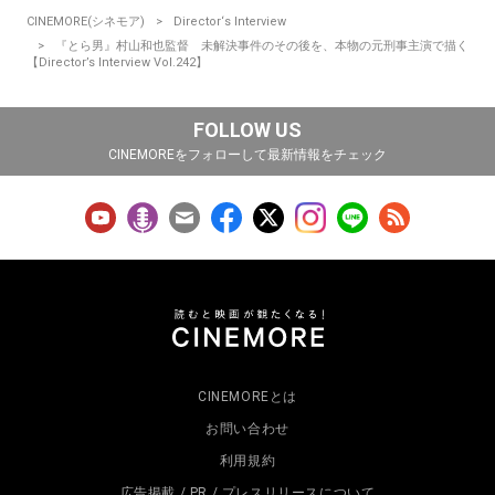
CINEMORE(シネモア)
Director‘s Interview
『とら男』村山和也監督 未解決事件のその後を、本物の元刑事主演で描く
【Director’s Interview Vol.242】
FOLLOW US
CINEMOREをフォローして最新情報をチェック
CINEMOREとは
お問い合わせ
利用規約
広告掲載 / PR / プレスリリースについて