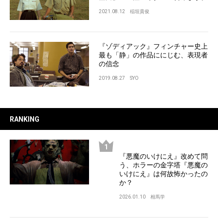
2021.08.12
稲垣貴俊
『ゾディアック』フィンチャー史上
最も「静」の作品ににじむ、表現者
の信念
2019.08.27
SYO
RANKING
『悪魔のいけにえ』改めて問
う、ホラーの金字塔『悪魔の
いけにえ』は何故怖かったの
か？
2026.01.10
相馬学