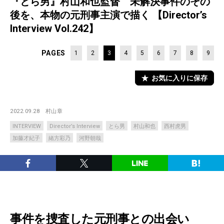
『とら男』村山和也監督 未解決事件のその
後を、本物の元刑事主演で描く 【Director’s
Interview Vol.242】
PAGES
1
2
3
4
5
6
7
8
9
お気に入りに保存
2022.09.28
村山章
INTERVIEW
Director’s Interview
とら男
村山和也
西村虎男
加藤才紀子
緒方彩乃
河野朝哉
事件を捜査した元刑事との出会い