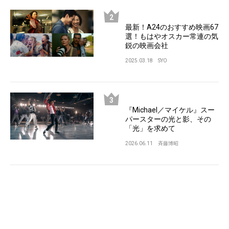
最新！A24のおすすめ映画67
選！もはやオスカー常連の気
鋭の映画会社
2025.03.18
SYO
『Michael／マイケル』スー
パースターの光と影、その
「光」を求めて
2026.06.11
斉藤博昭