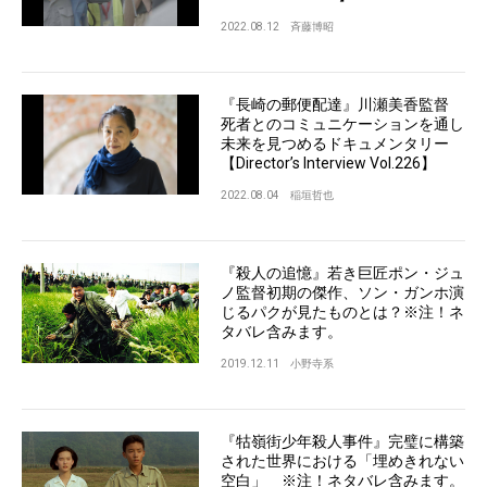
2022.08.12
斉藤博昭
『長崎の郵便配達』川瀬美香監督
死者とのコミュニケーションを通し
未来を見つめるドキュメンタリー
【Director’s Interview Vol.226】
2022.08.04
稲垣哲也
『殺人の追憶』若き巨匠ポン・ジュ
ノ監督初期の傑作、ソン・ガンホ演
じるパクが見たものとは？※注！ネ
タバレ含みます。
2019.12.11
小野寺系
『牯嶺街少年殺人事件』完璧に構築
された世界における「埋めきれない
空白」 ※注！ネタバレ含みます。