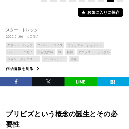
お気に入りに保存
スター・トレック
2020.01.06
大口孝之
スター・トレック
ロバート・ワイズ
ウィリアム・シャトナー
レナード・ニモイ
宇宙大作戦
SF
特撮
ダグラス・トランブル
ジョン・ダイクストラ
アドベンチャー
洋画
作品情報を見る
プリビズという概念の誕生とその必
要性