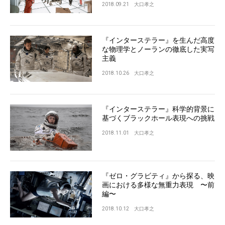
2018.09.21
大口孝之
『インターステラー』を生んだ高度
な物理学とノーランの徹底した実写
主義
2018.10.26
大口孝之
『インターステラー』科学的背景に
基づくブラックホール表現への挑戦
2018.11.01
大口孝之
『ゼロ・グラビティ』から探る、映
画における多様な無重力表現 〜前
編〜
2018.10.12
大口孝之