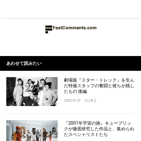
FastComments.com
あわせて読みたい
劇場版『スター・トレック』を生ん
だ特撮スタッフの奮闘と彼らが残し
たもの 後編
2020.01.07
大口孝之
『2001年宇宙の旅』キューブリッ
クが徹底研究した作品と、集められ
たスペシャリストたち