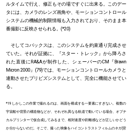
ルタイムで行え、修正もその場ですぐに出来る。このデー
タには、カメラのレンズ画角や、モーションコントロール
システムの機械的制限情報も入力されており、そのまま本
番撮影に反映させられる。(*20)
そしてコバックスは、このシステムを約束通り完成させ
ていた。それが証拠に、『スター・トレック』から降ろさ
れた直後にRA&Aが制作した、シェーバーのCM『Brawn
Micron 2000』(79)では、モーションコントロールカメラと
連動させたプリビズシステムとして、完全に機能させてい
る。
*19 しかしこの作業で撮れるのは、画面を構成する一要素にすぎない。複数の
宇宙船や背景の構造物などが、それぞれ異なる軌道で動いている場合、オプチ
カルプリンターで仮合成してみるまで、相対速度や距離感などが正しいかどう
か分からないのだ。そこで、撮った映像をハイコントラストフィルムのネガ(背