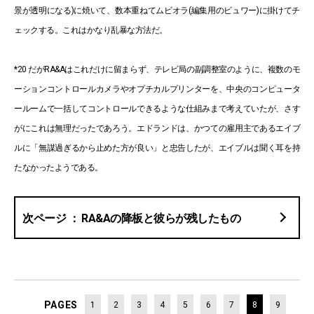
景が透明になる)に焼いて、数本重ねてムビオラ(編集用のビュワー)に掛けてチ
ェックする。これはかなり乱暴な方法だ。
*20 だがRA&Aはこれだけに留まらず、テレビ局の副調整室のように、複数のモ
ーションコントロールカメラやオプチカルプリンターを、中央のコンピュータ
ールームで一括してコントロールできるような仕組みまで考えていたが、さす
がにこれは無理だったであろう。エドランドは、かつての雇用主であるエイブ
ルに「無謀過ぎるから止めた方が良い」と忠告したが、エイブルは聞く耳を持
たなかったようである。
RA&Aの降板と彼らが残したもの
PAGES
1
2
3
4
5
6
7
8
9