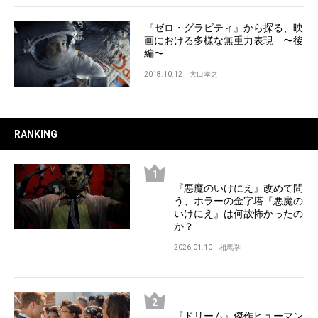
『ゼロ・グラビティ』から探る、映
画における多様な無重力表現 〜後
編〜
2018.10.12
大口孝之
RANKING
『悪魔のいけにえ』改めて問
う、ホラーの金字塔『悪魔の
いけにえ』は何故怖かったの
か？
2026.01.10
相馬学
『ドリーム』傑作ヒューマン