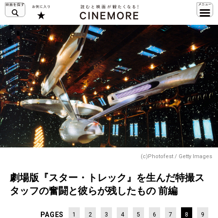
(c)Photofest / Getty Images
劇場版『スター・トレック』を生んだ特撮ス
タッフの奮闘と彼らが残したもの 前編
PAGES
1
2
3
4
5
6
7
8
9