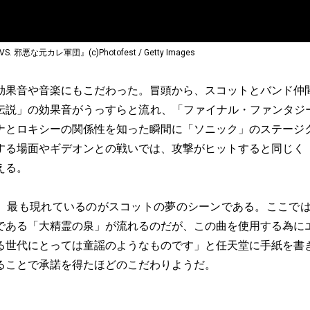
邪悪な元カレ軍団』(c)Photofest / Getty Images
果音や音楽にもこだわった。冒頭から、スコットとバンド仲
伝説」の効果音がうっすらと流れ、「ファイナル・ファンタジー
ナとロキシーの関係性を知った瞬間に「ソニック」のステージ
する場面やギデオンとの戦いでは、攻撃がヒットすると同じく
える。
最も現れているのがスコットの夢のシーンである。ここでは
である「大精霊の泉」が流れるのだが、この曲を使用する為に
る世代にとっては童謡のようなものです」と任天堂に手紙を書
ることで承諾を得たほどのこだわりようだ。