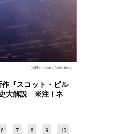
(c)Photofest / Getty Images
最新作『スコット・ピル
史大解説 ※注！ネ
6
7
8
9
10