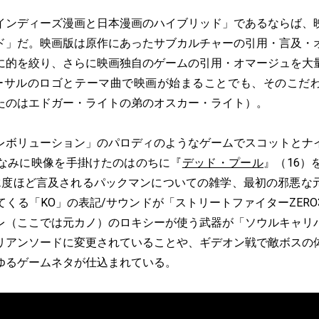
ンディーズ漫画と日本漫画のハイブリッド」であるならば、
ド」だ。映画版は原作にあったサブカルチャーの引用・言及・
に的を絞り、さらに映画独自のゲームの引用・オマージュを大
ーサルのロゴとテーマ曲で映画が始まることでも、そのこだ
たのはエドガー・ライトの弟のオスカー・ライト）。
ボリューション」のパロディのようなゲームでスコットとナ
なみに映像を手掛けたのはのちに『
デッド・プール
』（16）
2度ほど言及されるパックマンについての雑学、最初の邪悪な
くる「KO」の表記/サウンドが「ストリートファイターZER
レ（ここでは元カノ）のロキシーが使う武器が「ソウルキャリ
リアンソードに変更されていることや、ギデオン戦で敵ボスの
ゆるゲームネタが仕込まれている。