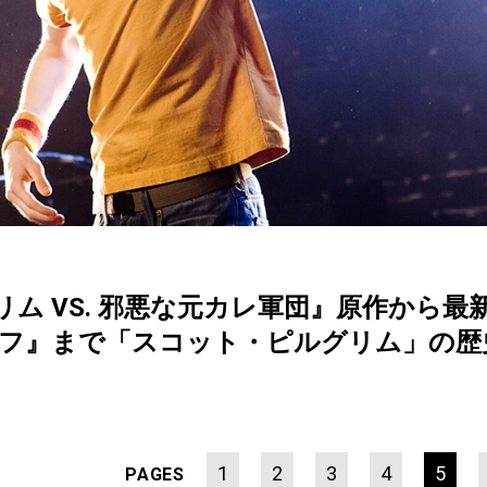
ム VS. 邪悪な元カレ軍団』原作から
オフ』まで「スコット・ピルグリム」の歴
1
2
3
4
5
PAGES