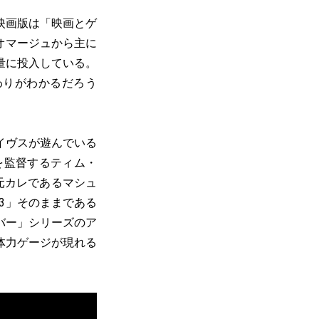
映画版は「映画とゲ
オマージュから主に
量に投入している。
わりがわかるだろう
イヴスが遊んでいる
を監督するティム・
元カレであるマシュ
O3」そのままである
バー」シリーズのア
体力ゲージが現れる