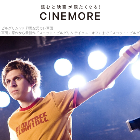
ピルグリム VS. 邪悪な元カレ軍団
元カレ軍団』原作から最新作『スコット・ピルグリム テイクス・オフ』まで「スコット・ピル