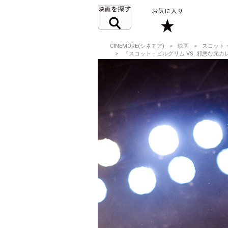
CINEMORE(シネモア)
映画
スコット・
『スコット・ピルグリム VS. 邪悪な