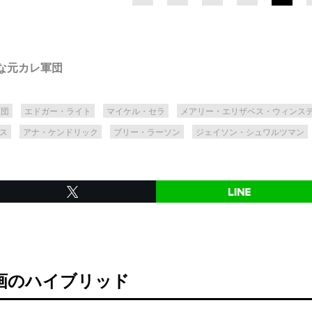
悪な元カレ軍団
軍団
エドガー・ライト
マイケル・セラ
メアリー・エリザベス・ウィンス
ス
アナ・ケンドリック
ブリー・ラーソン
ジェイソン・シュワルツマン
画のハイブリッド