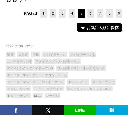
PAGES
1
2
3
4
5
6
7
8
9
お気に入りに保存
2022.01.08
SYO
映画
まとめ
特集
スパイダーマン
スパイダーマン2
スパイダーマン3
アメイジング・スパイダーマン
アメイジング・スパイダーマン2
スパイダーマン：ホームカミング
スパイダーマン：ファー・フロム・ホーム
スパイダーマン：ノー・ウェイ・ホーム
サム・ライミ
マーク・ウェブ
ジョン・ワッツ
トビー・マグワイア
アンドリュー・ガーフィールド
トム・ホランド
MCU
マーベル