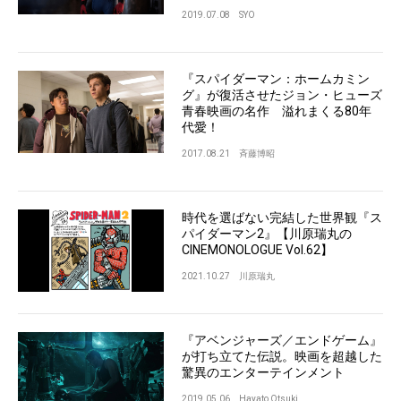
2019.07.08
SYO
『スパイダーマン：ホームカミン
グ』が復活させたジョン・ヒューズ
青春映画の名作 溢れまくる80年
代愛！
2017.08.21
斉藤博昭
時代を選ばない完結した世界観『ス
パイダーマン2』【川原瑞丸の
CINEMONOLOGUE Vol.62】
2021.10.27
川原瑞丸
『アベンジャーズ／エンドゲーム』
が打ち立てた伝説。映画を超越した
驚異のエンターテインメント
2019.05.06
Hayato Otsuki