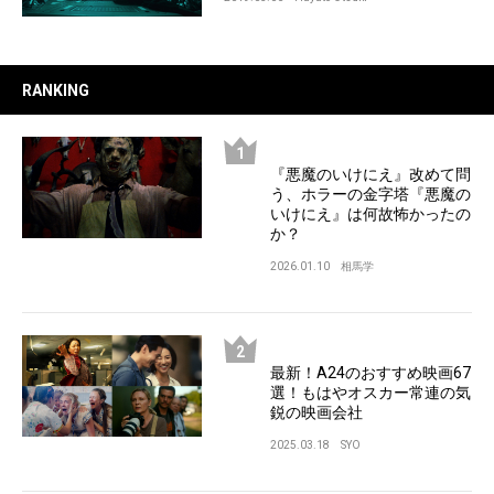
RANKING
『悪魔のいけにえ』改めて問
う、ホラーの金字塔『悪魔の
いけにえ』は何故怖かったの
か？
2026.01.10
相馬学
最新！A24のおすすめ映画67
選！もはやオスカー常連の気
鋭の映画会社
2025.03.18
SYO