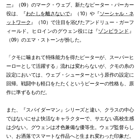
ー
』（09）のマーク・ウェブ、新たなピーター・パーカー
役は、『
わたしを離さないで
』（10）や『
ソーシャル・ネ
ットワーク
』（10）で注目を浴びたアンドリュー・ガーフ
ィールド。ヒロインのグウェン役には『
ゾンビランド
』
（09）のエマ・ストーンが扮した。
「クモに噛まれて特殊能力を得たピーターが、スーパーヒ
ーローとして活躍する」流れは変わらないが、クモの糸の
設定においては、ウェブ・シューターという原作の設定に
回帰。戦闘中も軽口をたたくというピーターの性格も、原
作に準ずるものだ。
また、『スパイダーマン』シリーズと違い、クラスの中心
ではないにせよ快活なキャラクターで、サエない高校生感
は少ない。グウェンは才色兼備な優等生。ウェブ監督らし
い、お洒落でスマートな作品へと生まれ変わった印象だ。