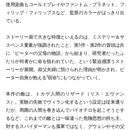
使用楽曲もコールドプレイやファントム・プラネット、フ
ィリップ・フィリップスなど、監督のカラーがはっきり出
ている。
ストーリー面で大きな特徴といえるのは、ミステリー＆サ
スペンス要素が強調されたこと。第1作・第2作の冒頭は共
に「ピーターの父母の物語」から始まり、研究者だったふ
たりが何者かに命を狙われていた、という緊迫感漂うスト
ーリーが展開。叔父夫婦に預けられた理由が明かされ、ピ
ーター自身が抱える“宿命”にもつながっていく。
本作の敵は、トカゲ人間のリザード（リス・エヴァン
ス）。実験の失敗でヴィラン化するという設定は従来通り
だが、周囲の人間を巻き込んでバイオテロを起こそうとす
るなど、これまでの敵とは一味違った危険思想の持ち主。
対するスパイダーマンも孤軍ではなく、グウェンやその父