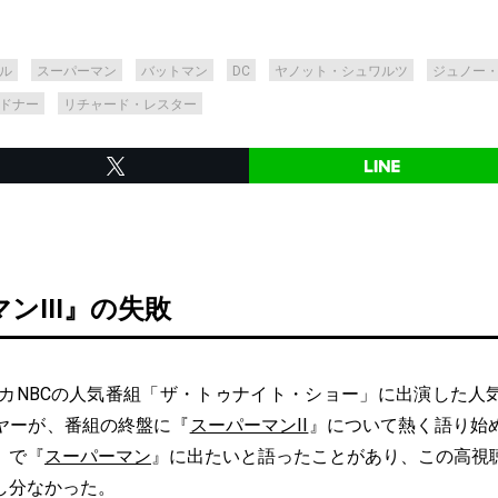
ル
スーパーマン
バットマン
DC
ヤノット・シュワルツ
ジュノー
ドナー
リチャード・レスター
ンIII』の失敗
リカNBCの人気番組「ザ・トゥナイト・ショー」に出演した人
ヤーが、番組の終盤に『
スーパーマンII
』について熱く語り始
」で『
スーパーマン
』に出たいと語ったことがあり、この高視
し分なかった。