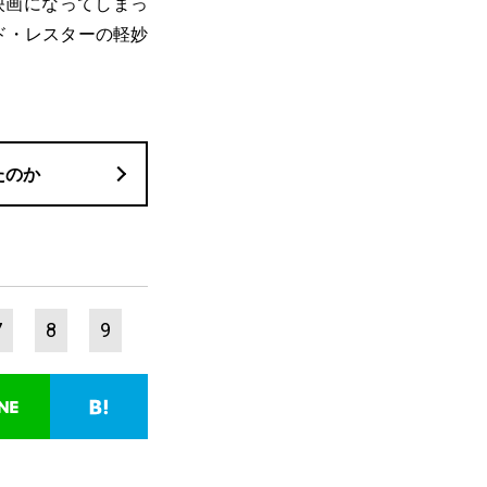
映画になってしまっ
ド・レスターの軽妙
たのか
7
8
9