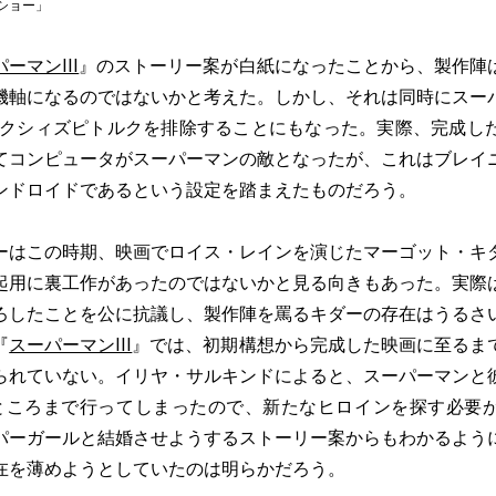
ショー」
ーマンIII
』のストーリー案が白紙になったことから、製作陣
機軸になるのではないかと考えた。しかし、それは同時にスー
.ミクシィズピトルクを排除することにもなった。実際、完成し
てコンピュータがスーパーマンの敵となったが、これはブレイ
ンドロイドであるという設定を踏まえたものだろう。
はこの時期、映画でロイス・レインを演じたマーゴット・キ
起用に裏工作があったのではないかと見る向きもあった。実際
ろしたことを公に抗議し、製作陣を罵るキダーの存在はうるさ
『
スーパーマンIII
』では、初期構想から完成した映画に至るま
られていない。イリヤ・サルキンドによると、スーパーマンと
ところまで行ってしまったので、新たなヒロインを探す必要
パーガールと結婚させようするストーリー案からもわかるよう
在を薄めようとしていたのは明らかだろう。