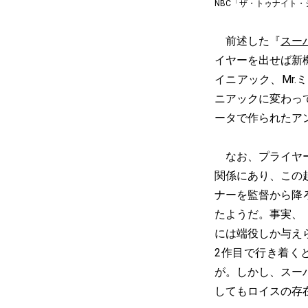
NBC「ザ・トゥナイト・
前述した『
スーパ
イヤーを出せば新
イニアック、Mr
ニアックに変わっ
ータで作られたア
なお、プライヤー
関係にあり、この
ナーを監督から降
たようだ。事実、
には端役しか与え
2作目で行き着く
が。しかし、スー
してもロイスの存