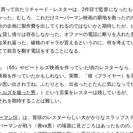
買って出たリチャード・レスターは、2作目で監督になったも
かった。むしろ、これだけスーパーマン映画の窮地を救ったの
分の企画に製作費を出してくれるのではないかと期待したが、
な貸し借りは存在しなかった。オファーの電話に断りを入れた
は呆れ返った。破格のギャラが貰えるというのに、何を考えて
てて前言を翻す電話をすることになる。
（65）やビートルズ映画を作っていた頃のレスターなら
映画を作っていたかもしれない。実際、「彼（プライヤー）を
が思い出されてね。ふたりとも、出会ったとたんに気になって
トルズを撮った男
」）という言葉をレスターは残しているが、
それを期待することは難しい。
マンIII
』は、冒頭のレスターらしい大がかりなスラップス
パーマンが戦う〈善vs悪〉の場面に見どころはあったものの