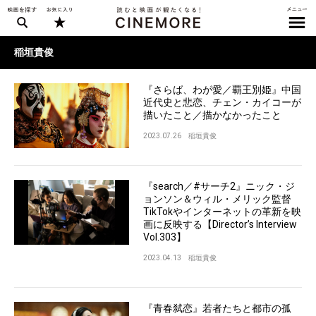
稲垣貴俊
『さらば、わが愛／覇王別姫』中国
近代史と悲恋、チェン・カイコーが
描いたこと／描かなかったこと
2023.07.26
稲垣貴俊
『search／#サーチ2』ニック・ジ
ョンソン＆ウィル・メリック監督
TikTokやインターネットの革新を映
画に反映する【Director’s Interview
Vol.303】
2023.04.13
稲垣貴俊
『青春弑恋』若者たちと都市の孤