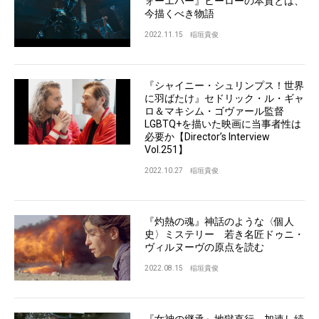
ォーエバー』ヒーローの本質とは、
今描くべき物語
2022.11.15
稲垣貴俊
『シャイニー・シュリンプス！世界
に羽ばたけ』セドリック・ル・ギャ
ロ＆マキシム・ゴヴァール監督
LGBTQ+を描いた映画に当事者性は
必要か【Director’s Interview
Vol.251】
2022.10.27
稲垣貴俊
『灼熱の魂』神話のような〈個人
史〉ミステリー 若き名匠ドゥニ・
ヴィルヌーヴの原点を読む
2022.08.15
稲垣貴俊
『女神の継承』地獄直行、加速し続