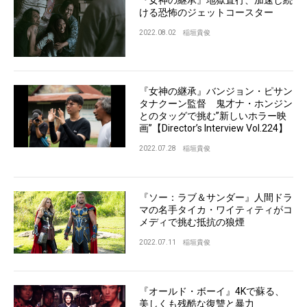
ける恐怖のジェットコースター
2022.08.02
稲垣貴俊
『女神の継承』バンジョン・ピサン
タナクーン監督 鬼才ナ・ホンジン
とのタッグで挑む”新しいホラー映
画”【Director’s Interview Vol.224】
2022.07.28
稲垣貴俊
『ソー：ラブ＆サンダー』人間ドラ
マの名手タイカ・ワイティティがコ
メディで挑む抵抗の狼煙
2022.07.11
稲垣貴俊
『オールド・ボーイ』4Kで蘇る、
美しくも残酷な復讐と暴力