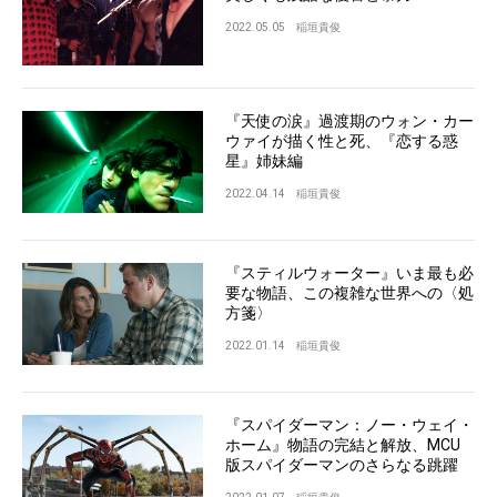
2022.05.05
稲垣貴俊
『天使の涙』過渡期のウォン・カー
ウァイが描く性と死、『恋する惑
星』姉妹編
2022.04.14
稲垣貴俊
『スティルウォーター』いま最も必
要な物語、この複雑な世界への〈処
方箋〉
2022.01.14
稲垣貴俊
『スパイダーマン：ノー・ウェイ・
ホーム』物語の完結と解放、MCU
版スパイダーマンのさらなる跳躍