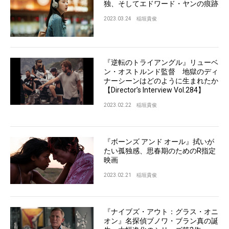
独、そしてエドワード・ヤンの痕跡
2023.03.24
稲垣貴俊
『逆転のトライアングル』リューベ
ン・オストルンド監督 地獄のディ
ナーシーンはどのように生まれたか
【Director’s Interview Vol.284】
2023.02.22
稲垣貴俊
『ボーンズ アンド オール』拭いが
たい孤独感、思春期のためのR指定
映画
2023.02.21
稲垣貴俊
『ナイブズ・アウト：グラス・オニ
オン』名探偵ブノワ・ブラン真の誕