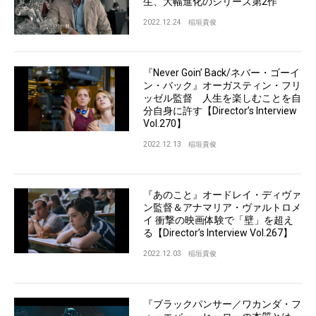
生、大幅進化のシリーズ第2作
2022.12.24
稲垣貴俊
『Never Goin’ Back/ネバー・ゴーイ
ン・バック』オーガスティン・フリ
ッゼル監督 人生を楽しむことを自
分自身に許す【Director’s Interview
Vol.270】
2022.12.13
稲垣貴俊
『あのこと』オードレイ・ディヴァ
ン監督＆アナマリア・ヴァルトロメ
イ 衝撃の映画体験で「壁」を超え
る【Director’s Interview Vol.267】
2022.12.03
稲垣貴俊
『ブラックパンサー／ワカンダ・フ