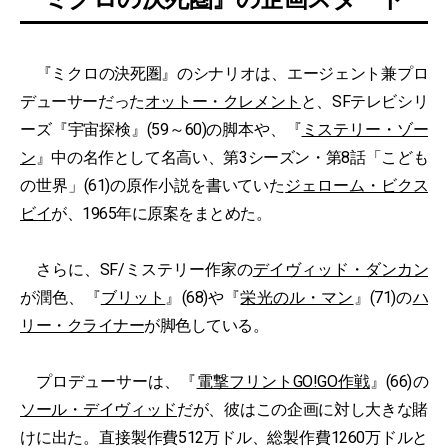
『ミクロの決死圏』のシナリオは、エージェント兼プロ
デューサーだった
オットー・クレメント
と、SFテレビシリ
ーズ『宇宙探検』(59～60)の脚本や、『
ミステリー・ゾー
ン
』中の名作として名高い、第3シーズン・第8話「こども
の世界」(61)の原作小説を書いていた
ジェローム・ビクス
ビイ
が、1965年に原案をまとめた。
さらに、SF/ミステリー作家の
デイヴィッド・ダンカン
が潤色、『
ブリット
』(68)や『
栄光のル・マン
』(71)の
ハ
リー・クライナー
が脚色している。
プロデューサーは、『
電撃フリントGO!GO作戦
』(66)の
ソール・デイヴィッド
だが、彼はこの企画に対し大きな賭
けに出た。直接製作費512万ドル、総製作費1260万ドルと