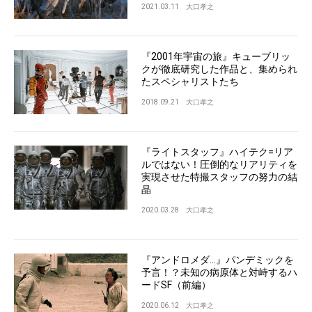
2021.03.11
大口孝之
『2001年宇宙の旅』キューブリッ
クが徹底研究した作品と、集められ
たスペシャリストたち
2018.09.21
大口孝之
『ライトスタッフ』ハイテク=リア
ルではない！圧倒的なリアリティを
実現させた特撮スタッフの努力の結
晶
2020.03.28
大口孝之
『アンドロメダ...』パンデミックを
予言！？未知の病原体と対峙するハ
ードSF（前編）
2020.06.12
大口孝之