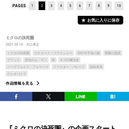
PAGES
1
2
3
4
5
6
7
8
9
10
お気に入りに保存
ミクロの決死圏
2021.03.10
大口孝之
ミクロの決死圏
リチャード・フライシャー
2001年宇宙の旅
禁断の惑星
ブリット
栄光のル・マン
鳥
オズの魔法使
ジーグフェルド・フォリーズ
イースター・パレード
回転木馬
クレオパトラ
作品情報を見る
『ミクロの決死圏』の企画スタート