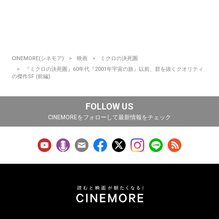
CINEMORE(シネモア)
映画
ミクロの決死圏
『ミクロの決死圏』60年代『2001年宇宙の旅』以前、群を抜くクオリティ
の傑作SF (前編)
FOLLOW US
CINEMOREをフォローして最新情報をチェック