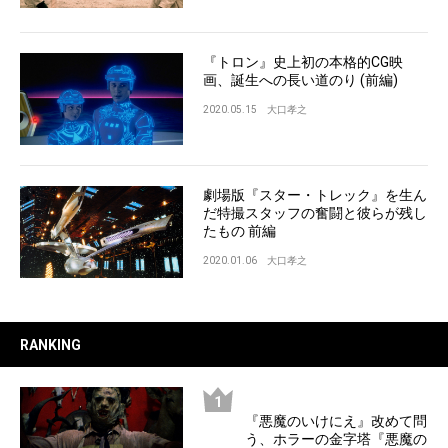
『トロン』史上初の本格的CG映
画、誕生への長い道のり (前編)
2020.05.15
大口孝之
劇場版『スター・トレック』を生ん
だ特撮スタッフの奮闘と彼らが残し
たもの 前編
2020.01.06
大口孝之
RANKING
『悪魔のいけにえ』改めて問
う、ホラーの金字塔『悪魔の