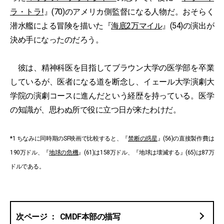
ラ・トラ!
』(70)のアメリカ側監督になる人物だ。おそらく
潜水艦による冒険を描いた『
海底2万マイル
』(54)の演出が
決め手になったのだろう。
彼は、精神科医を目指してブラウン大学の医学部を卒業
しているが、医者になる道を断念し、イェール大学演劇大
学院の演劇コースに進んだという経歴を持っている。医学
の知識が、思わぬ所で役に立つ日が来たわけだ。
*1 ちなみに同時期のSF映画で比較すると、『
禁断の惑星
』(56)の直接製作費は
190万ドル、『
地球の危機
』(61)は158万ドル、『地球は壊滅する』(65)は87万
ドルである。
CMDF本部の描写