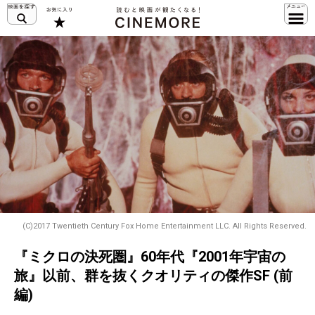
(C)2017 Twentieth Century Fox Home Entertainment LLC. All Rights Reserved.
『ミクロの決死圏』60年代『2001年宇宙の
旅』以前、群を抜くクオリティの傑作SF (前
編)