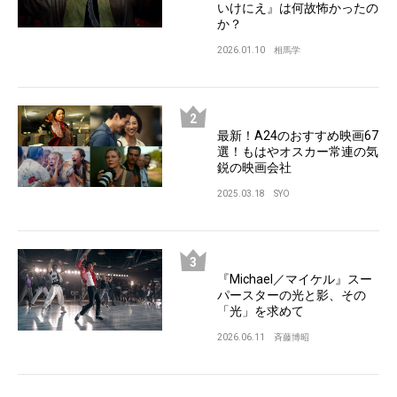
いけにえ』は何故怖かったの
か？
2026.01.10
相馬学
最新！A24のおすすめ映画67
選！もはやオスカー常連の気
鋭の映画会社
2025.03.18
SYO
『Michael／マイケル』スー
パースターの光と影、その
「光」を求めて
2026.06.11
斉藤博昭