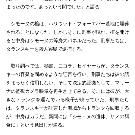
まったのです。あっという間でした」と語る。
シモーヌの棺は、ハリウッド・フォーエバー墓地に埋葬
されることになった。しかしそこに刑事が現れ、棺を開け
ると中身はシモーヌの等身大パネルだった。刑事たちは、
タランスキーを殺人容疑で逮捕する。
取り調べでは、秘書、ニコラ、セイヤーらが、タランス
キーの容疑を固めるような証言を行い、刑事たちは彼の話
をまったく信用しない。そして決定的証拠として、マリー
ナの監視カメラ映像を再生させてみる。そこには彼が、大
きなトランクを運んでいる様子が映っていた。刑事たち
は、タランスキーが証言した海域からトランクを回収する
が、中身はカラだ。新聞には「シモ－ヌの遺体、サメの餌
食に」という見出しが躍る。