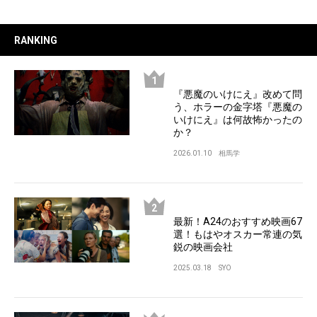
RANKING
『悪魔のいけにえ』改めて問
う、ホラーの金字塔『悪魔の
いけにえ』は何故怖かったの
か？
2026.01.10
相馬学
最新！A24のおすすめ映画67
選！もはやオスカー常連の気
鋭の映画会社
2025.03.18
SYO