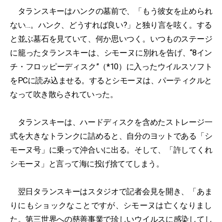
タランスキーはハンクの墓前で、「もう彼女を止められ
ない…。ハンク、どうすれば良い?」と独り言を呟く。する
と並ぶ墓石を見ていて、何か思いつく。いつものステージ
に籠ったタランスキーは、シモーヌに別れを告げ、“8イン
チ・フロッピーディスク”（*10）に入ったウイルスソフト
をPCに読み込ませる。するとシモーヌは、パーティクルと
なって吹き散らされていった。
タランスキーは、ハードディスクを含めたストレージ一
式を大きなトランクに詰めると、自分のヨットである「シ
モーヌ号」に乗って沖合いに出る。そして、「許してくれ
シモーヌ」と言って海に投げ捨ててしまう。
翌日タランスキーはスタジオで記者会見を開き、「あま
りにもショックなことですが、シモーヌは亡くなりまし
た。第三世界への慈善事業で珍しいウイルスに感染してし