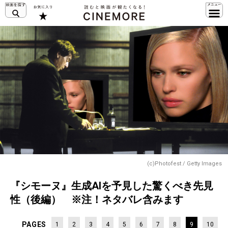
(c)Photofest / Getty Images
『シモーヌ』生成AIを予見した驚くべき先見
性（後編） ※注！ネタバレ含みます
PAGES
1
2
3
4
5
6
7
8
9
10