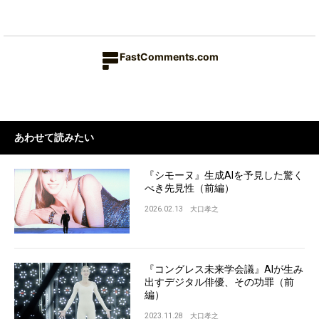
FastComments.com
あわせて読みたい
『シモーヌ』生成AIを予見した驚く
べき先見性（前編）
2026.02.13
大口孝之
『コングレス未来学会議』AIが生み
出すデジタル俳優、その功罪（前
編）
2023.11.28
大口孝之