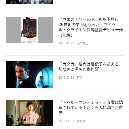
『ウエストワールド』AIを予見し
CG技術の黎明となった、マイケ
ル・クライトン長編監督デビュー作
（前編）
2025.04.21
大口孝之
『ガタカ』運命は遺伝子を超える。
切なさに満ちた傑作SF
2019.07.13
SYO
『トゥルーマン・ショー』真実は隠
蔽されている！たくらみに満ちた世
界
2019.05.07
伊藤聡